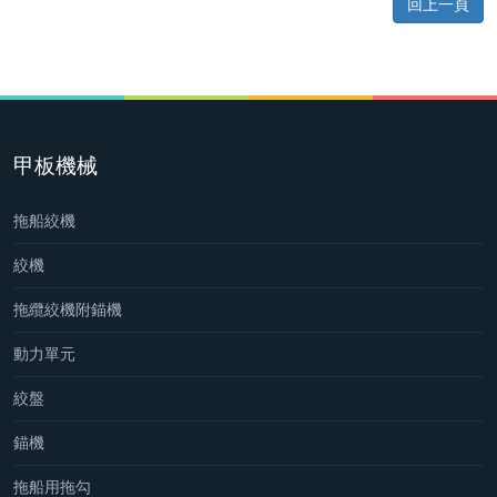
回上一頁
甲板機械
拖船絞機
絞機
拖纜絞機附錨機
動力單元
絞盤
錨機
拖船用拖勾