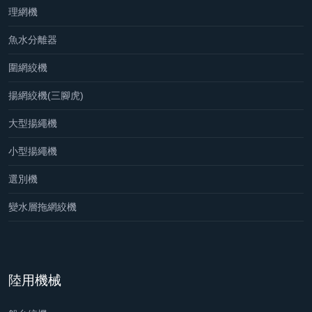
理網機
魚水分離器
圍網絞機
揚網絞機(三腳虎)
大型揚繩機
小型揚繩機
選別機
變水層拖網絞機
陸用機械