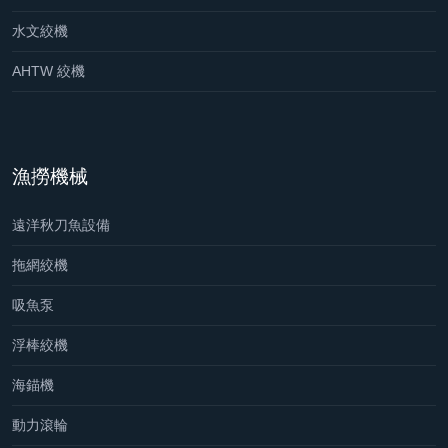
水文絞機
AHTW 絞機
漁撈機械
遠洋秋刀魚設備
拖網絞機
吸魚泵
浮棒絞機
海錨機
動力滾輪